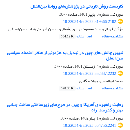
کاربست روش تاریخی در پژوهش‌های روابط بین‌الملل
دوره 12، شماره 3، پاییز 1401، صفحه
7-38
10.22034/irr.2022.319566.2102
مژگان قربانی، سید مسعود موسوی شفائی، محسن شریعتی نیا، محسن اسلامی
مشاهده مقاله
اصل مقاله
564.12 K
تبیین چالش های چین در تبدیل به هژمونی از منظر اقتصاد سیاسی
بین الملل
دوره 12، شماره 4، زمستان 1401، صفحه
7-37
10.22034/irr.2022.352337.2232
محمد ابوالفتحی، جواد بیگلری
مشاهده مقاله
اصل مقاله
578.38 K
رقابت راهبردی آمریکا و چین در طرح‌های زیرساختی ساخت جهانی
بهتر و کمربند-راه
دوره 13، شماره 1، بهار 1402، صفحه
7-50
10.22034/irr.2023.354756.2241