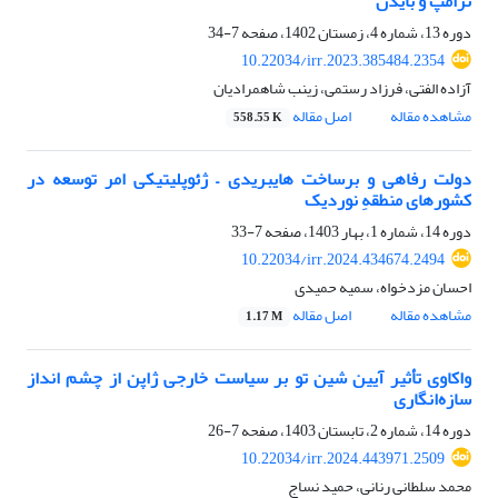
ترامپ و بایدن
دوره 13، شماره 4، زمستان 1402، صفحه
7-34
10.22034/irr.2023.385484.2354
آزاده الفتی، فرزاد رستمی، زینب شاهمرادیان
مشاهده مقاله
اصل مقاله
558.55 K
دولت رفاهی و برساخت هایبریدی – ژئوپلیتیکی امر توسعه در
کشور‌های منطقهِ نوردیک
دوره 14، شماره 1، بهار 1403، صفحه
7-33
10.22034/irr.2024.434674.2494
احسان مزدخواه، سمیه حمیدی
مشاهده مقاله
اصل مقاله
1.17 M
واکاوی تأثیر آیین شین تو بر سیاست خارجی ژاپن از چشم انداز
سازه‌انگاری
دوره 14، شماره 2، تابستان 1403، صفحه
7-26
10.22034/irr.2024.443971.2509
محمد سلطانی رنانی، حمید نساج