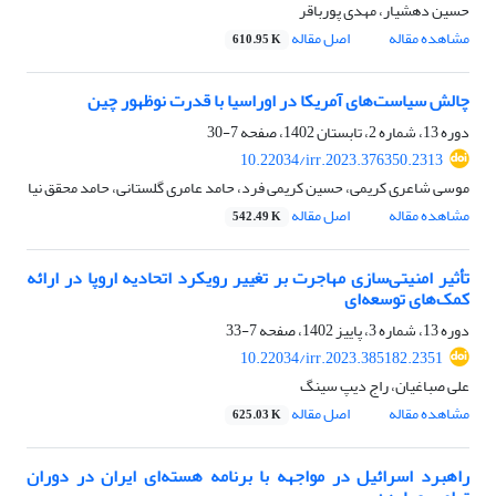
حسین دهشیار، مهدی پورباقر
مشاهده مقاله
اصل مقاله
610.95 K
چالش سیاست‌های آمریکا در اوراسیا با قدرت نوظهور چین
دوره 13، شماره 2، تابستان 1402، صفحه
7-30
10.22034/irr.2023.376350.2313
موسی شاعری کریمی، حسین کریمی فرد، حامد عامری گلستانی، حامد محقق نیا
مشاهده مقاله
اصل مقاله
542.49 K
تأثیر امنیتی‌سازی مهاجرت بر تغییر رویکرد اتحادیه اروپا در ارائه
کمک‌های توسعه‌ای
دوره 13، شماره 3، پاییز 1402، صفحه
7-33
10.22034/irr.2023.385182.2351
علی صباغیان، راج دیپ سینگ
مشاهده مقاله
اصل مقاله
625.03 K
راهبرد اسرائیل در مواجهه با برنامه هسته‌ای ایران در دوران