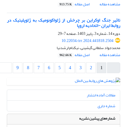
مشاهده مقاله
اصل مقاله
913.75 K
تاثیر جنگ اوکراین بر چرخش از ژئواکونومیک به ژئوپلیتیک در
روابط ایران -اتحادیه اروپا
دوره 14، شماره 3، پاییز 1403، صفحه
7-29
10.22034/irr.2024.441818.2504
محمدجواد سلطانی گیشینی، نیکنام ارشدنیا
مشاهده مقاله
اصل مقاله
962.66 K
9
8
7
6
5
4
3
2
1
مقالات آماده انتشار
شماره جاری
شماره‌های پیشین نشریه