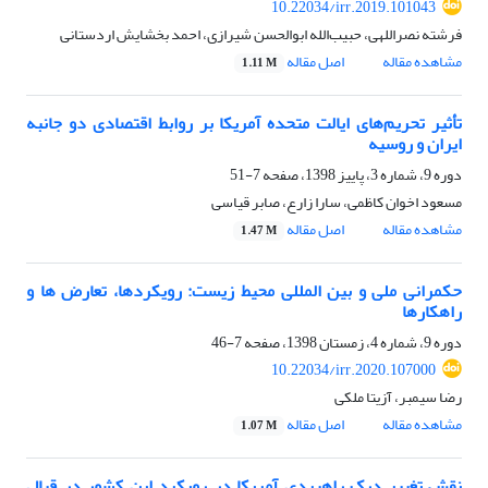
10.22034/irr.2019.101043
فرشته نصراللهی، حبیب‌الله ابوالحسن شیرازی، احمد بخشایش اردستانی
مشاهده مقاله
اصل مقاله
1.11 M
تأثیر تحریم‌های ایالت متحده آمریکا بر روابط اقتصادی دو جانبه
ایران و روسیه
دوره 9، شماره 3، پاییز 1398، صفحه
7-51
مسعود اخوان کاظمی، سارا زارع، صابر قیاسی
مشاهده مقاله
اصل مقاله
1.47 M
حکمرانی ملی و بین المللی محیط زیست: رویکردها، تعارض ها و
راهکارها
دوره 9، شماره 4، زمستان 1398، صفحه
7-46
10.22034/irr.2020.107000
رضا سیمبر، آزیتا ملکی
مشاهده مقاله
اصل مقاله
1.07 M
نقش تغییرِ درک راهبردی آمریکا در رویکرد این کشور در قبال