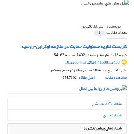
نویسنده =
علی ایلخانی پور
تعداد مقالات:
1
کاربست نظریه مسئولیت حمایت در منازعه اوکراین-روسیه
دوره 13، شماره 4، زمستان 1402، صفحه
63-84
10.22034/irr.2024.415081.2438
علی ایلخانی پور، عطااله صالحی، فائزه رحیمی مقدم
مشاهده مقاله
اصل مقاله
374.73 K
مقالات آماده انتشار
شماره جاری
شماره‌های پیشین نشریه