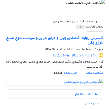
نویسنده =
کرار حیدر موجد مشهدی
تعداد مقالات:
1
گسترش روابط اقتصادی چین و عراق در پرتو سیاست تنوع منابع
انرژی پکن
دوره 14، شماره 3، پاییز 1403، صفحه
263-286
10.22034/irr.2025.543717.2758
کرار حیدر موجد مشهدی، بشیر اسماعیلی، حیدر فوزی صادق الغزی، محمد رضا
اقارب پرست
مشاهده مقاله
اصل مقاله
1.12 M
مقالات آماده انتشار
شماره جاری