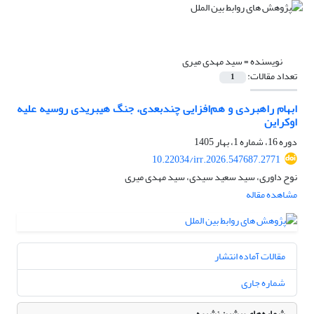
نویسنده =
سید مهدی میری
تعداد مقالات:
1
ابهام راهبردی و هم‌افزایی چندبعدی، جنگ هیبریدی روسیه علیه
اوکراین
دوره 16، شماره 1، بهار 1405
10.22034/irr.2026.547687.2771
نوح داوری، سید سعید سیدی، سید مهدی میری
مشاهده مقاله
مقالات آماده انتشار
شماره جاری
شماره‌های پیشین نشریه