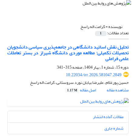
نویسنده =
کرامت اله راسخ
تعداد مقالات:
1
تحلیل نقش اساتید دانشگاهی در جامعه‌پذیری سیاسی دانشجویان
تحصیلات تکمیلی: مطالعه موردی دانشگاه شیراز در بستر تعاملات
علمی فراملی
دوره 15، شماره 1، بهار 1404، صفحه
315-341
10.22034/irr.2026.581047.2849
حسین پورغلام، علیرضا بیابان نورد سروستانی، کرامت اله راسخ
مشاهده مقاله
اصل مقاله
1.17 M
مقالات آماده انتشار
شماره جاری