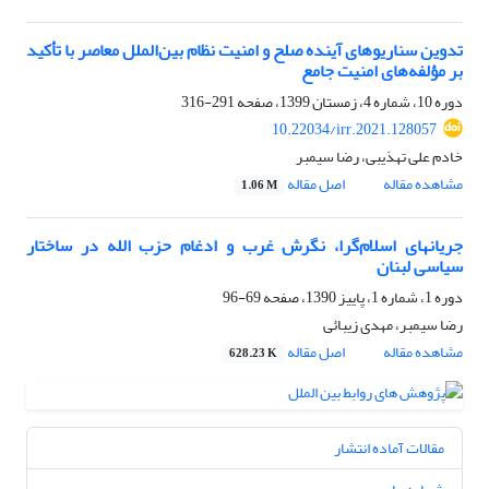
تدوین سناریوهای آینده صلح و امنیت نظام بین‌الملل معاصر با تأکید
بر مؤلفه‌های امنیت جامع
دوره 10، شماره 4، زمستان 1399، صفحه
291-316
10.22034/irr.2021.128057
خادم علی تهذیبی، رضا سیمبر
مشاهده مقاله
اصل مقاله
1.06 M
جریانهای اسلام‌گرا، نگرش غرب و ادغام حزب الله در ساختار
سیاسی لبنان
دوره 1، شماره 1، پاییز 1390، صفحه
69-96
رضا سیمبر، مهدی زیبائی
مشاهده مقاله
اصل مقاله
628.23 K
مقالات آماده انتشار