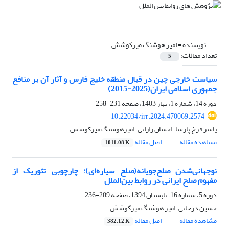
نویسنده =
امیر هوشنگ میرکوشش
تعداد مقالات:
5
سیاست خارجی چین در قبال منطقه خلیج فارس و آثار آن بر منافع
جمهوری اسلامی ایران(2025-2015)
دوره 14، شماره 1، بهار 1403، صفحه
231-258
10.22034/irr.2024.470069.2574
یاسر فرخ پارسا، احسان رازانی، امیرهوشنگ میرکوشش
مشاهده مقاله
اصل مقاله
1011.08 K
نوجهانی‌شدن صلح‌جویانه(صلح سیاره‌ای): چارچوبی تئوریک از
مفهوم صلح ایرانی در روابط بین‌الملل
دوره 5، شماره 16، تابستان 1394، صفحه
209-236
حسین درجانی، امیر هوشنگ میرکوشش
مشاهده مقاله
اصل مقاله
382.12 K