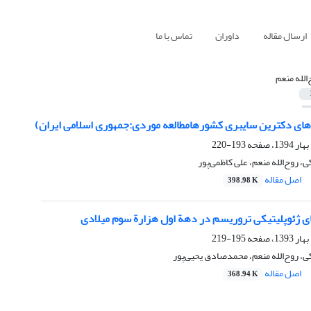
ارسال مقاله
داوران
تماس با ما
الله منعم
ه‌های دکترین سایبری کشورهامطالعه موردی:جمهوری اسلامی ایران)
193-220
 روح‌الله منعم، علی کاظمی‌پور
اصل مقاله
398.98 K
ی ژئوپلیتیکی تروریسم در دهة اول هزارة سوم میلادی
195-219
، روح‌الله منعم، محمدصادق یحیی‌پور
اصل مقاله
368.94 K