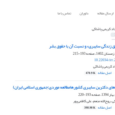
ارسال مقاله
داوران
تماس با ما
د کریمی پاشاکی
ق زندگی سایبری» و نسبت آن با حقوق بشر
193-215
10.22034/irr
د کریمی پاشاکی
اصل مقاله
470.9 K
ه‌های دکترین سایبری کشورهامطالعه موردی:جمهوری اسلامی ایران)
193-220
 روح‌الله منعم، علی کاظمی‌پور
اصل مقاله
398.98 K