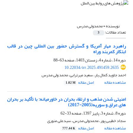
نویسنده =
محمدولی مدرس
تعداد مقالات:
3
راهبرد مهار آمریکا و گسترش حضور بین المللی چین در قالب
ابتکار کمربند وراه
دوره 14، شماره 4، زمستان 1403، صفحه
63-88
10.22034/irr.2025.491459.2635
احمد جاوید کمال یار، سعید میرترابی، محمد ولی مدرس
مشاهده مقاله
اصل مقاله
1.02 M
امنیتی شدن مذهب و ارتقاء بحران در خاورمیانه:‏ با تأکید بر بحران
های عراق و سوریه(2005-2017) ‏
دوره 8، شماره 3، پاییز 1397، صفحه
33-62
سجاد خطیبی پور، محمدولی مدرس، سیدعلی منوری
مشاهده مقاله
اصل مقاله
777.44 K