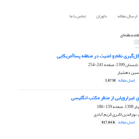
ارسال مقاله
داوران
تماس با ما
ظم منطقه‌ای
‌گیری نظم و امنیت در منطقه پساآمریکایی
241-254
حسین دهشیار
اصل مقاله
1.07 M
ِ غیراروپایی از منظر مکتب انگلیسی ‏
159-186
، نورالدین اکبری کریم آبادی
اصل مقاله
817.84 K