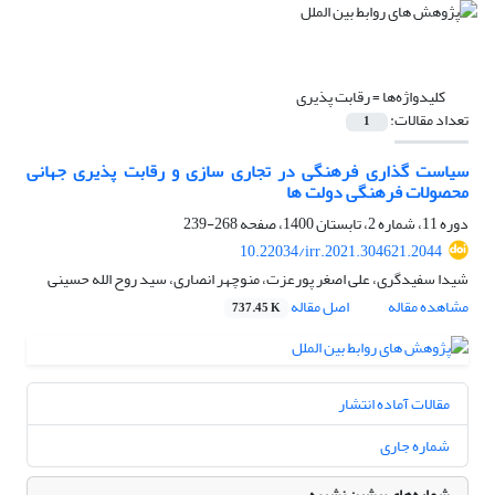
کلیدواژه‌ها =
رقابت پذیری
تعداد مقالات:
1
سیاست گذاری فرهنگی در تجاری سازی و رقابت پذیری جهانی
محصولات فرهنگی دولت ها
دوره 11، شماره 2، تابستان 1400، صفحه
268-239
10.22034/irr.2021.304621.2044
شیدا سفیدگری، علی اصغر پورعزت، منوچهر انصاری، سید روح الله حسینی
مشاهده مقاله
اصل مقاله
737.45 K
مقالات آماده انتشار
شماره جاری
شماره‌های پیشین نشریه