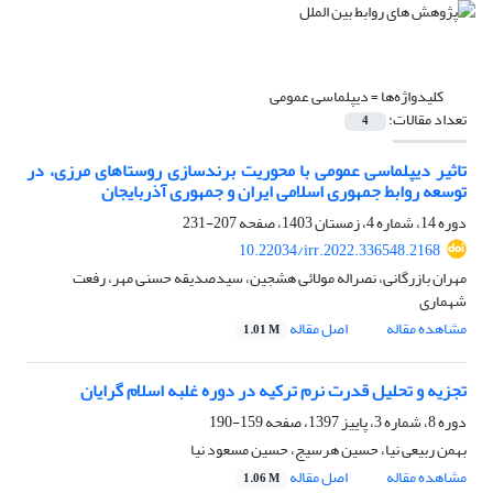
کلیدواژه‌ها =
دیپلماسی عمومی
تعداد مقالات:
4
تاثیر دیپلماسی عمومی با محوریت برند‌سازی روستاهای مرزی، در
توسعه روابط جمهوری‌ اسلامی ایران و جمهوری آذربایجان
دوره 14، شماره 4، زمستان 1403، صفحه
207-231
10.22034/irr.2022.336548.2168
مهران بازرگانی، نصراله مولائی هشجین، سیدصدیقه حسنی مهر، رفعت
شهماری
مشاهده مقاله
اصل مقاله
1.01 M
تجزیه و تحلیل قدرت نرم ترکیه در دوره غلبه اسلام گرایان
دوره 8، شماره 3، پاییز 1397، صفحه
159-190
بهمن ربیعی نیا، حسین هرسیج، حسین مسعود نیا
مشاهده مقاله
اصل مقاله
1.06 M