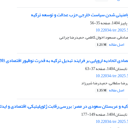
وامنیتی شدن سیاست خارجی حزب عدالت و توسعه ترکیه
35-56
10.22034/irr.2025
دقی، مسعود اخوان کاظمی، حمیدرضا چراغی
اصل مقاله
1.21 M
صادی اتحادیه اروپایی بر فرایند تبدیل ترکیه به قدرت نوظهور اقتصادی (2020-1980)
37-63
10.22034/irr.2025
لیرضا سلطانى، حمیدرضا شیرزاد
اصل مقاله
1.35 M
کیه و عربستان سعودی در مصر: بررسی رقابت ژئوپلیتیکی، اقتصادی و ایدئ
149-177
10.22034/irr.2025