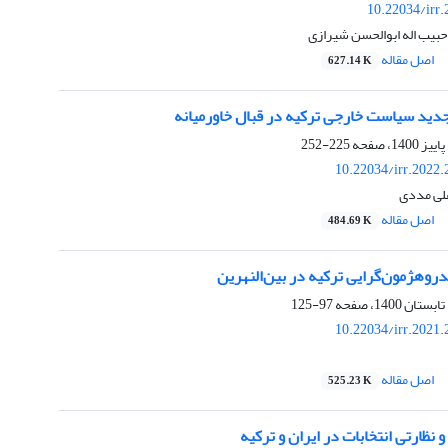
10.22034/irr
بیب اله ابوالحسن شیرازی
اصل مقاله
627.14 K
ید سیاست خارجی ترکیه در قبال خاورمیانه
225-252
10.22034/irr.2022
علی مددی
اصل مقاله
484.69 K
روهژمون‌گرایی ترکیه در بین‌النهرین
97-125
10.22034/irr.2021
اصل مقاله
525.23 K
 نظارتی انتخابات در ایران و ترکیه