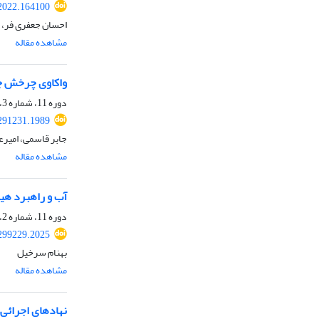
.2022.164100
احسان جعفری فر، ح
مشاهده مقاله
واکاوی چرخش جد
دوره 11، شماره 3، پاییز 1400، صفحه
.291231.1989
جابر قاسمی، امیر
مشاهده مقاله
آب و راهبرد هید
دوره 11، شماره 2، تابستان 1400، صفحه
.299229.2025
بهنام سرخیل
مشاهده مقاله
نهادهای اجرائی و