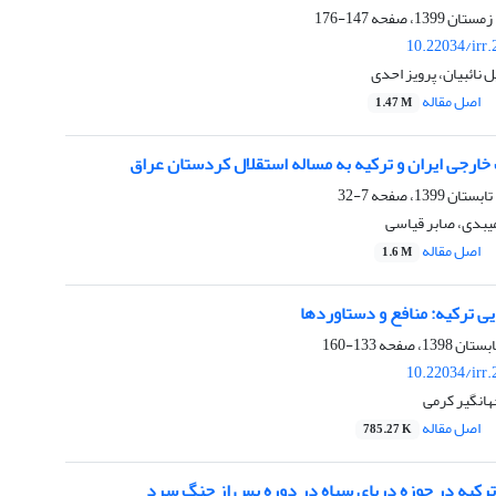
147-176
10.22034/irr
نائبیان، پرویز احدی
اصل مقاله
1.47 M
ارجی ایران و ترکیه به مساله استقلال کردستان عراق
7-32
بدی، صابر قیاسی
اصل مقاله
1.6 M
ی ترکیه: منافع و دستاوردها
133-160
10.22034/irr
هانگیر کرمی
اصل مقاله
785.27 K
کیه در حوزه دریای سیاه در دوره پس از جنگ سرد