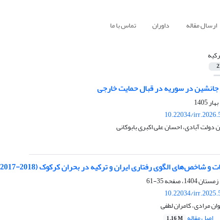
ارسال مقاله
داوران
تماس با ما
رکیه
2
انشین در سوریه در قبال حمایت خارجی
10.22034/irr.2026
دولت آبادی، احسان علی اکبری بابوکانی
 و شاخص‌های الگوی رفتاری ایران و ترکیه در بحران کرکوک (2018-2017).
35-61
10.22034/irr.2025
ن مرادی، کامران لطفی
اصل مقاله
1.16 M