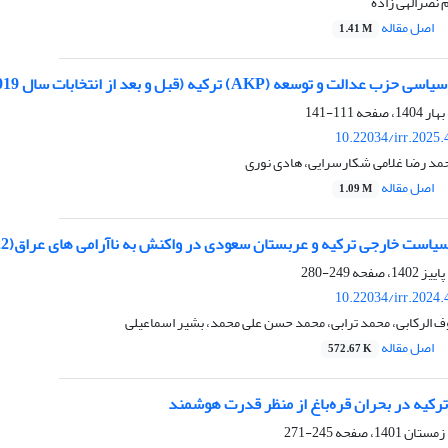
م نصرالهی زاده
اصل مقاله
1.41 M
و توسعه (AKP) ترکیه (قبل و بعد از انتخابات سال 2019)
111-141
10.22034/irr.2025
مد رضا غلامی شکارسرایی، هادی نوری
اصل مقاله
1.09 M
ست خارجی ترکیه و عربستان سعودی در واکنش به ناآرامی های عراق(2022-2011)
249-280
10.22034/irr.2024
الرکابی، محمد ترابی، محمد حسن علی محمد، بشیر اسماعیلی
اصل مقاله
572.67 K
کیه در بحران قره‌باغ از منظر قدرت هوشمند
245-271