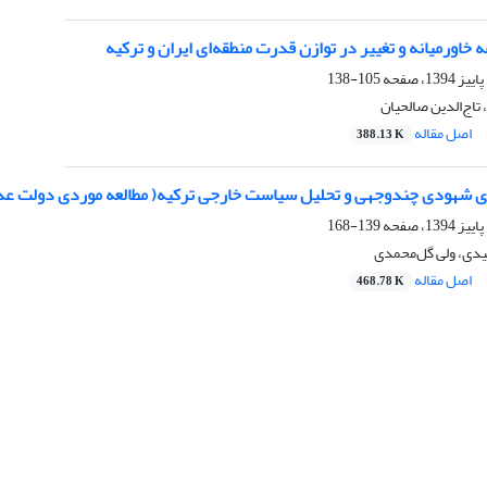
ه خاورمیانه و تغییر در توازن قدرت منطقه‌ای ایران و ترکیه
105-138
تاج‌الدین صالحیان
اصل مقاله
388.13 K
 شهودی چندوجهی و تحلیل سیاست خارجی ترکیه( مطالعه موردی دولت عد
139-168
ی، ولی گل‌محمدی
اصل مقاله
468.78 K