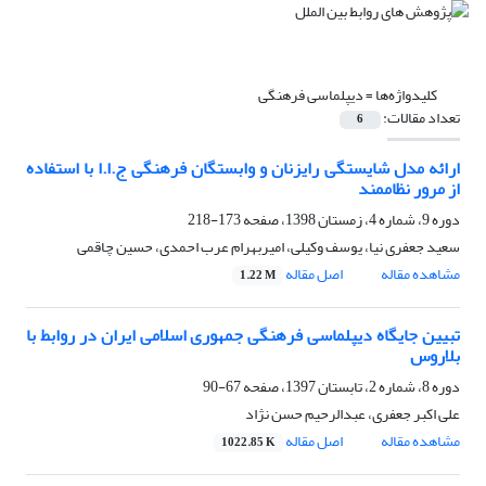
کلیدواژه‌ها =
دیپلماسی فرهنگی
تعداد مقالات:
6
ارائه مدل شایستگی رایزنان و وابستگان فرهنگی ج.ا.ا با استفاده
از مرور نظام‎مند
دوره 9، شماره 4، زمستان 1398، صفحه
173-218
سعید جعفری نیا، یوسف وکیلی، امیربهرام عرب احمدی، حسین چاقمی
مشاهده مقاله
اصل مقاله
1.22 M
تبیین جایگاه دیپلماسی فرهنگی جمهوری اسلامی ایران در روابط با
بلاروس
دوره 8، شماره 2، تابستان 1397، صفحه
67-90
علی اکبر جعفری، عبدالرحیم حسن نژاد
مشاهده مقاله
اصل مقاله
1022.85 K