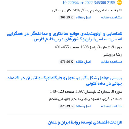
10.22034/irr.2022.345366.2195
اشرف خدادادی، ایرج رضائی نژاد، کارن روحانی
مشاهده مقاله
اصل مقاله
368.59 K
شناسایی و اولویت‌بندی موانع ساختاری و مداخله‌گر در همگرایی
امنیتی-سیاسی ایران و کشورهای عربی خلیج فارس
دوره 9، شماره 3، پاییز 1398، صفحه
455-491
رضا درویشی
مشاهده مقاله
اصل مقاله
970.06 K
بررسی عوامل شکل گیری، تحول و جایگاه اوپک وتاثیرآن در اقتصاد
جهانی در دهه کنونی
دوره 8، شماره 2، تابستان 1397، صفحه
123-148
اعتماد باقری، مقصود رنجبر، مهدی جاودانی مقدم
مشاهده مقاله
اصل مقاله
825.39 K
الزامات اقتصادی توسعه روابط ایران و عمان