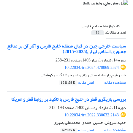
کلیدواژه‌ها =
خلیج فارس
تعداد مقالات:
10
سیاست خارجی چین در قبال منطقه خلیج فارس و آثار آن بر منافع
جمهوری اسلامی ایران(2025-2015)
دوره 14، شماره 1، بهار 1403، صفحه
231-258
10.22034/irr.2024.470069.2574
یاسر فرخ پارسا، احسان رازانی، امیرهوشنگ میرکوشش
مشاهده مقاله
اصل مقاله
1011.08 K
بررسی بازیگری قطر در خلیج فارس با تاکید بر روابط قطر و امریکا
دوره 11، شماره 4، زمستان 1400، صفحه
193-212
10.22034/irr.2022.330632.2143
حمید سروش، حسین احمدی، محمدعلی بصیری
مشاهده مقاله
اصل مقاله
629.85 K