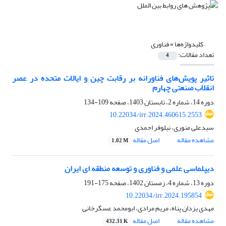
کلیدواژه‌ها =
فناوری
تعداد مقالات:
4
تاثیر پویش‌های فناورانه بر رقابت چین و ایالات متحده در عصر
انقلاب صنعتی چهارم
دوره 14، شماره 2، تابستان 1403، صفحه
109-134
10.22034/irr.2024.460615.2553
سیدعلی منوری، نیلوفر احمدی
مشاهده مقاله
اصل مقاله
1.02 M
دیپلماسی علمی و فناوری و توسعه منطقه ای ایران
دوره 13، شماره 4، زمستان 1402، صفحه
175-191
10.22034/irr.2024.195854
مهدی یزدان پناه، مریم مرادی، ابومحمد عسگرخانی
مشاهده مقاله
اصل مقاله
432.31 K