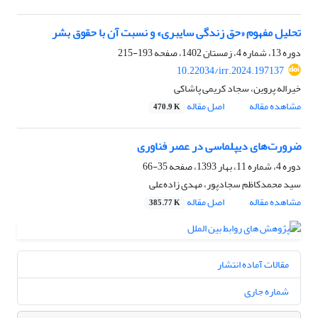
تحلیل مفهوم «حق زندگی سایبری» و نسبت آن با حقوق بشر
دوره 13، شماره 4، زمستان 1402، صفحه
193-215
10.22034/irr.2024.197137
خیراله پروین، سجاد کریمی پاشاکی
مشاهده مقاله
اصل مقاله
470.9 K
ضرورت‌های دیپلماسی در عصر فناوری
دوره 4، شماره 11، بهار 1393، صفحه
35-66
سید محمدکاظم سجادپور، مهدی زاده‌علی‌
مشاهده مقاله
اصل مقاله
385.77 K
مقالات آماده انتشار
شماره جاری