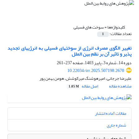
کلیدواژه‌ها =
سوخت های فسیلی
تعداد مقالات:
1
تغییر الگوی مصرف انرژی از سوختهای فسیلی به انرژیهای تجدید
پذیر و تاثیر آن بر نظم بین الملل
دوره 14، شماره 3، پاییز 1403، صفحه
237-261
10.22034/irr.2025.507198.2670
علیرضا جرجانی، امیرهوشنگ میرکوشش، هومن بهمن پور
مشاهده مقاله
اصل مقاله
1.05 M
مقالات آماده انتشار
شماره جاری
شماره‌های پیشین نشریه