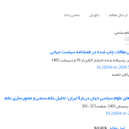
ارسال مقاله
داوران
تماس با ما
لم سنجی
 مقالات چاپ شده در فصلنامه سیاست جهانی
ر، پذیرفته شده، انتشار آنلاین از
10 اردیبهشت 1405
10.22034/irr.2026
اکبر خاصه
ی علوم سیاسی جهان دربارۀ ایران: تحلیل علم سنجی و مصورسازی علم
323-301
10.22034/irr
اصل مقاله
821.02 K