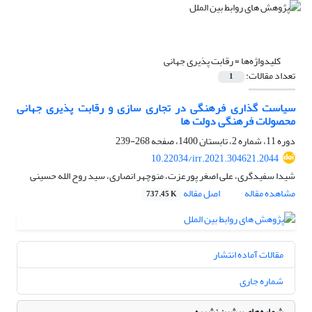
کلیدواژه‌ها =
رقابت پذیری جهانی
تعداد مقالات:
1
سیاست گذاری فرهنگی در تجاری سازی و رقابت پذیری جهانی
محصولات فرهنگی دولت ها
دوره 11، شماره 2، تابستان 1400، صفحه
268-239
10.22034/irr.2021.304621.2044
شیدا سفیدگری، علی اصغر پورعزت، منوچهر انصاری، سید روح الله حسینی
مشاهده مقاله
اصل مقاله
737.45 K
مقالات آماده انتشار
شماره جاری
شماره‌های پیشین نشریه