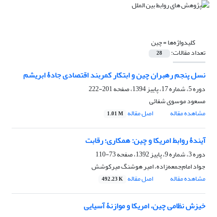
کلیدواژه‌ها =
چین
تعداد مقالات:
28
نسل پنجم رهبران چین و ابتکار کمربند اقتصادی جادۀ ابریشم
دوره 5، شماره 17، پاییز 1394، صفحه
201-222
مسعود موسوی شفائی
مشاهده مقاله
اصل مقاله
1.01 M
آیندۀ روابط امریکا و چین: همکاری؛ رقابت
دوره 3، شماره 9، پاییز 1392، صفحه
73-110
جواد امام‌جمعه‌زاده، امیر هوشنگ میرکوشش
مشاهده مقاله
اصل مقاله
492.23 K
خیزش نظامی چین، امریکا و موازنۀ آسیایی