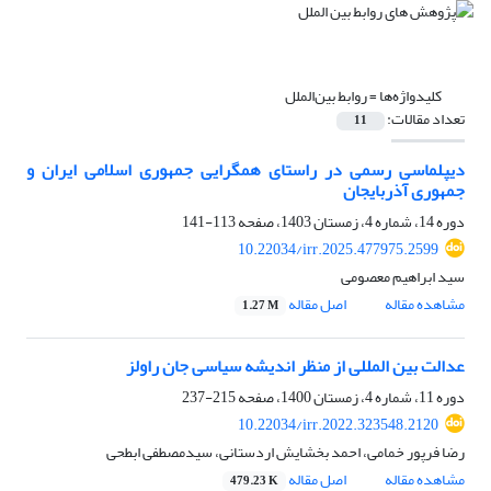
کلیدواژه‌ها =
روابط بین‌الملل
تعداد مقالات:
11
دیپلماسی رسمی در راستای همگرایی جمهوری اسلامی ایران و
جمهوری آذربایجان
دوره 14، شماره 4، زمستان 1403، صفحه
113-141
10.22034/irr.2025.477975.2599
سید ابراهیم معصومی
مشاهده مقاله
اصل مقاله
1.27 M
عدالت بین المللی از منظر اندیشه سیاسی جان راولز
دوره 11، شماره 4، زمستان 1400، صفحه
215-237
10.22034/irr.2022.323548.2120
رضا فرپور خمامی، احمد بخشایش اردستانی، سیدمصطفی ابطحی
مشاهده مقاله
اصل مقاله
479.23 K