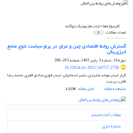
کلیدواژه‌ها =
ثبات هژمونیک دوگانه
تعداد مقالات:
1
گسترش روابط اقتصادی چین و عراق در پرتو سیاست تنوع منابع
انرژی پکن
دوره 14، شماره 3، پاییز 1403، صفحه
263-286
10.22034/irr.2025.543717.2758
کرار حیدر موجد مشهدی، بشیر اسماعیلی، حیدر فوزی صادق الغزی، محمد رضا
اقارب پرست
مشاهده مقاله
اصل مقاله
1.12 M
مقالات آماده انتشار
شماره جاری