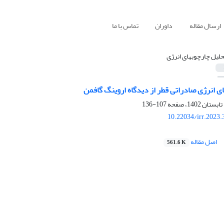
ارسال مقاله
داوران
تماس با ما
حلیل چارچوبهای انرژی
 انرژی صادراتی قطر از دیدگاه اروینگ گافمن
107-136
10.22034/irr.2023
اصل مقاله
561.6 K