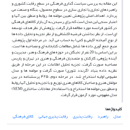
این مقاله به بررسی سیاست گذاری فرهنگی در سطح رقابت کشوری و
راهبردهای تجاری یا تجاری سازی در سطوح محصول، بنگاه و صنعت می
پردازد. اهداف اصلی پژوهش تعیین مولفه ها، روابط و منطق بین آنها و
اعتبار سنجی این مدل است که برای رسیدن به آن بازار کالاهای فرهنگی
در کشور فرانسه مورد مطالعه قرار گرفت. پژوهش از نظر هدف، توسعه
ای است، از نظر نداشتن فرضیه اکتشافی و از نظر تجزیه و تحلیل داده ها
از نوع آمیخته (کیفی و کمی) به حساب می آید. در مرحله اول پژوهش،
منبع جمع آوری داده ها شامل مطالعات کتابخانه ای و مصاحبه ها است،
بر این اساس با 20 نفر از نخبگان در حوزه های فرهنگ و هنر، مدیریت و
آینده پژوهی، کارکنان و متصدیان فرهنگی و هنری در تهران و پاریس
مصاحبه صورت گرفت، تجزیه تحلیل اطلاعات در این مرحله از طریق
نظریه داده بنیاد (گرندد تئوری) صورت گرفت و مولفه ها و مدل
مفهومی اولیه استخراج شد. در ﻣﺮﺣﻠﻪ دوم، ۴۲۵ پرسشنامه در بین
مولفان هنری و صاحبان کالاهای هنری توزیع و با تجزیه و تحلیل آنها روابط
و منطق بین مولفه ها استخراج و ﺑﺎ اﺳﺘﻔﺎده از ﻣﻌﺎدﻻت ﺳﺎﺧﺘﺎرى (SEM)
ﻣﺪل ﻣﻔﻬﻮﻣﻰ، ﻣﻮرد آزﻣﻮن ﻗﺮار گرفت.
کلیدواژه‌ها
مدل
راهبرد
رقابت پذیری
رقابت پذیری جهانی
کالای فرهنگی