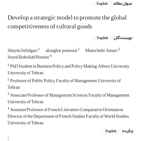
عنوان مقاله
English
Develop a strategic model to promote the global
competitiveness of cultural goods
نویسندگان
English
1
2
3
Sheyda Sefidgari
aliasghar pourezat
Manochehr Ansari
4
Seyed Rohollah Hoseini
1
PhD Student in Business Policy and Policy Making, Alborz University,
University of Tehran
2
Professor of Public Policy, Faculty of Management, University of
Tehran
3
Associate Professor of Management Sciences, Faculty of Management,
University of Tehran
4
Assistant Professor of French Literature, Comparative Orientation,
Director of the Department of French Studies, Faculty of World Studies,
University of Tehran
چکیده
English