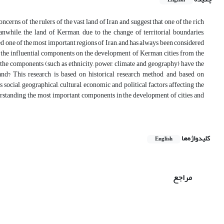
English
cerns of the rulers of the vast land of Iran and suggest that one of the rich
anwhile, the land of Kerman, due to the change of territorial boundaries,
ed one of the most important regions of Iran, and has always been considered
s the influential components on the development of Kerman cities from the
f the components (such as ethnicity, power, climate and geography) have the
 land? This research is based on historical research method and based on
social, geographical, cultural, economic and political factors affecting the
erstanding the most important components in the development of cities and
کلیدواژه‌ها
English
مراجع