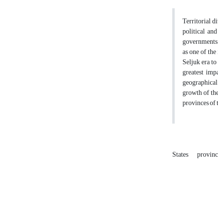
Territorial d
political and
governments a
as one of the
Seljuk era to
greatest imp
geographical 
growth of th
provinces of 
States
provin