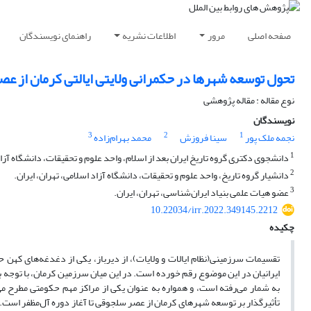
صفحه اصلی
مرور
اطلاعات نشریه
راهنمای نویسندگان
تحول توسعه شهرها در حکمرانی ولایتی ایالتی کرمان از عصر
نوع مقاله : مقاله پژوهشی
نویسندگان
3
2
1
نجمه ملک پور
سینا فروزش
محمد بهرام‌زاده
1
دانشجوی دکتری گروه تاریخ ایران بعد از اسلام، واحد علوم و تحقیقات، دانشگاه آزاد
2
دانشیار گروه تاریخ، واحد علوم و تحقیقات، دانشگاه آزاد اسلامی، تهران، ایران.
3
عضو هیات علمی بنیاد ایران‌شناسی، تهران، ایران.
10.22034/irr.2022.349145.2212
چکیده
تقسیمات سرزمینی(نظام ایالات و ولایات)، از دیرباز، یکی از دغدغه‌های کهن 
ایرانیان در این موضوع رقم خورده است. در این میان سرزمین کرمان، با توجه ب
به شمار می‌رفته است، و همواره به عنوان یکی از مراکز مهم حکومتی مطرح 
تأثیرگذار بر توسعه شهرهای کرمان از عصر سلجوقی تا آغاز دوره آل‌مظفر است. پ