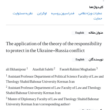
کلیدواژه‌ها
عملیات ویژه نظامی
فدراسیون روسیه
اوکراین
نظریه مسئولیت
حمایت
عنوان مقاله
English
The application of the theory of the responsibility
to protect in the Ukraine-Russia conflict
نویسندگان
English
1
2
3
ali Ilkhanipour
Ataollah Salehi
Faezeh Rahimi Moghadam
1
Assistant Professor, Department of Political Science, Faculty of Law and
Theology, Shahid Bahonar University, Kerman, Iran
2
Assistant Professor, Department of Law, Faculty of Law and Theology,
Shahid Bahonar University, Kerman, Iran
3
Master of Diplomacy, Faculty of Law and Theology, Shahid Bahonar
University, Kerman, Iran (corresponding author)