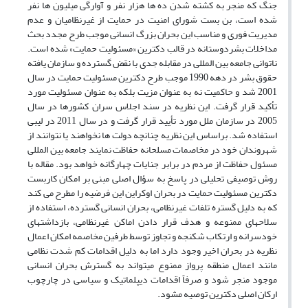
جنگ که منجر به کشته شدن ده ها هزار نفر و آوارگی میلیون ها نفر
شده است، بن بست شورای امنیت در حمایت از غیرنظامیان و عدم
مدیریت فوری و مناسب این بحران بزرگ انسانی موجب طرح مجدد بحث
مداخلات بشردوستانه در قالب دکترین «مسئولیت حمایت» شده است.
ناتوانی جامعه بین المللی در مقابله جدی با نقض گسترده و سازمان یافته
حقوق بشر در دهه 1990 موجب طرح دکترین مسئولیت حمایت در سال
2001 شد و حاکمیت نه به عنوان مزیت بلکه به عنوان مسئولیت مورد
تأکید قرار گرفت. این نظریه در سند اجلاس سران کشورها در سال
2005 در سازمان ملل مورد تأیید قرار گرفت و در سال 2011 در لیبی
استفاده شد. براساس این نظریه چنانچه دولت ها نخواهند یا نتوانند از
شهروندان خود در مخاصمات مسلحانه حفاظت نمایند جامعه بین المللی
مسئول حفاظت از مردم در برابر جنایات چهارگانه خواهد بود. مقاله با
روش توصیفی تحلیلی در پاسخ به سؤال اصلی مبنی بر امکان کاربست
دکترین مسئولیت حمایت در بحران اوکراین این فرضیه را مطرح می کند
که به دلیل گستره تلفات غیرنظامی، بحران انسانی گسترده، استفاده از
سلاحهای ممنوعه و هدف قرار دادن اماکن غیرنظامی، بازداشتهای
خودسرانه و ارتکاب شکنجه و تجاوز توسط طرفین مخاصمه امکان اعمال
نظریه در بحران اخیر وجود دارد اما به دلیل اقدامات کم شدت نظامی
مانند اعمال منطقه پرواز ممنوع میتواند به گسترش بحران انسانی
موجود منجر شود و صرفاً اقدامات دیپلماتیک و سیاسی در چارچوب
ارکان اصلی دکترین توصیه مشود.