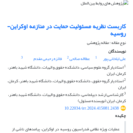
کاربست نظریه مسئولیت حمایت در منازعه اوکراین-
روسیه
نوع مقاله : مقاله پژوهشی
نویسندگان
3
2
1
علی ایلخانی پور
عطااله صالحی
فائزه رحیمی مقدم
1
استادیار گروه علوم سیاسی، دانشکده حقوق و الهیات، دانشگاه شهید باهنر،
کرمان، ایران
2
استادیار گروه حقوق، دانشکده حقوق و الهیات، دانشگاه شهید باهنر، کرمان،
ایران
3
کارشناسی ارشد دیپلماسی، دانشکده حقوق و الهیات، دانشگاه شهید باهنر،
کرمان، ایران (نویسنده مسئول)
10.22034/irr.2024.415081.2438
چکیده
عملیات وِیژه نظامی فدراسیون روسیه در اوکراین، پیامدهای ناشی از