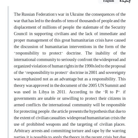
چکیده
English
The Russian Federation’s war in Ukraine, the consequences of the
war that has led to the deaths of tens of thousands of people and the
displacement of millions of people, the stalemate of the Security
Council in supporting civilians and the lack of immediate and
proper management of this great humanitarian crisis have caused
the discussion of humanitarian interventions in the form of the
"responsibility to protect" doctrine. The inability of the
international community to seriously confront the widespread and
organized violation of human rights in the 1990s led to the proposal
of the "responsibility to protect" doctrine in 2001, and sovereignty
was emphasized not as an advantage but as a responsibility. This
theory was approved in the document of the 2005 UN Summit and
was used in Libya in 2011. According to the "R to P", if
governments are unable or unwilling to protect their citizens in
armed conflicts, the international community will be responsible
for protecting people. the article presents the hypothesis that due to
the extent of civilian casualties, widespread humanitarian crisis, the
use of prohibited weapons and the targeting of civilian places.
Arbitrary arrests and committing torture and rape by the warring
parties, it is possible to apply the theory in the recent crisis, but due