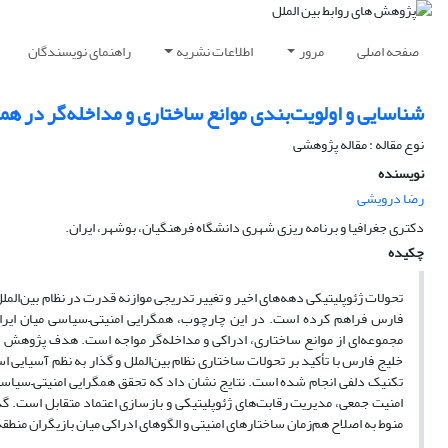
صفحه اصلی
مرور
اطلاعات نشریه
راهنمای نویسندگان
شناسایی و اولویت‌بندی موانع ساختاری و مداخله‌گر در 
نوع مقاله : مقاله پژوهشی
نویسنده
رضا درویشی
دکتری جغرافیا و برنامه ریزی شهری دانشگاه فرهنگیان، بوشهر، ایران.
چکیده
تحولات ژئوپلیتیکی دهه‌های اخیر و تغییر تدریجی موازنه قدرت در نظام بین‌المل
فارس فراهم کرده است. در این چارچوب، همگرایی امنیتی
–
سیاسی میان ایران
مجموعه‌ای از موانع ساختاری، ادراکی و مداخله‌گر مواجه است. هدف پژوهش حا
خلیج فارس با تأکید بر تحولات ساختاری نظام بین‌الملل و گذار به نظم آسیایی 
تکنیک دلفی انجام شده است. نتایج نشان داد که تحقق همگرایی امنیتی
–
سیاسی 
امنیت جمعی، مدیریت رقابت‌های ژئوپلیتیکی و بازسازی اعتماد متقابل است. گذا
منوط به اصلاح هم‌زمان ساختارهای امنیتی و الگوهای ادراکی میان بازیگران منطق