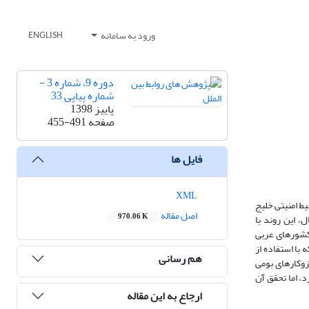
ورود به سامانه
ENGLISH
دوره 9، شماره 3 -
شماره پیاپی 33
پاییز 1398
صفحه
455-491
فایل ها
XML
یط امنیتی خلیج
اصل مقاله
970.06 K
، این روند با
کشورهای عربی
با استفاده از
هم رسانی
وکارهای بومی
، اما تحقق آن
ارجاع به این مقاله