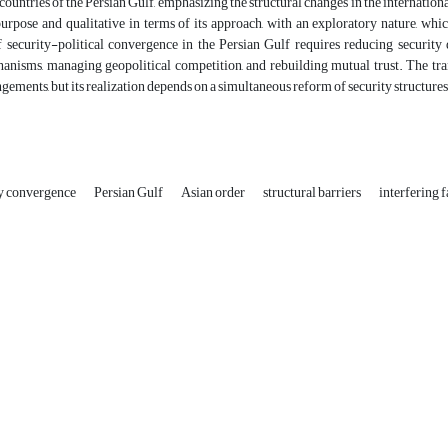
countries of the Persian Gulf, emphasizing the structural changes in the internationa
purpose and qualitative in terms of its approach, with an exploratory nature, wh
of security-political convergence in the Persian Gulf requires reducing securit
hanisms, managing geopolitical competition, and rebuilding mutual trust.
The tra
ngements, but its realization depends on a simultaneous reform of security structure
ty convergence
Persian Gulf
Asian order
structural barriers
interfering 