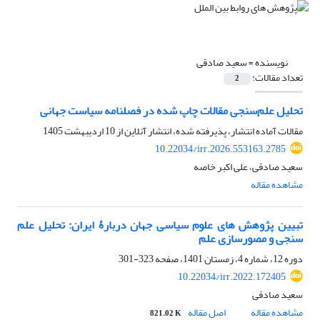
نویسنده =
سعید صادقی
تعداد مقالات:
2
تحلیل علم‌سنجی مقالات چاپ شده در فصلنامه سیاست جهانی
مقالات آماده انتشار، پذیرفته شده، انتشار آنلاین از
10 اردیبهشت 1405
10.22034/irr.2026.553163.2785
سعید صادقی، علی اکبر خاصه
مشاهده مقاله
تبیین پژوهش های علوم سیاسی جهان دربارۀ ایران: تحلیل علم
سنجی و مصورسازی علم
دوره 12، شماره 4، زمستان 1401، صفحه
323-301
10.22034/irr.2022.172405
سعید صادقی
مشاهده مقاله
اصل مقاله
821.02 K