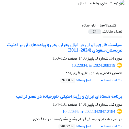
کلیدواژه‌ها =
خاورمیانه
تعداد مقالات:
24
سیاست خارجی ایران در قبال بحران یمن و پیامدهای آن بر امنیت
عربستان سعودی (2024-2011)
دوره 14، شماره 3، پاییز 1403، صفحه
125-150
10.22034/irr.2024.208319
احسان خادمی بهابادی، علی باقری زاده
مشاهده مقاله
اصل مقاله
979.8 K
برنامه هسته‌ای ایران و رژیم امنیتی خاورمیانه در عصر ترامپ
دوره 12، شماره 3، پاییز 1401، صفحه
131-154
10.22034/irr.2022.342047.2184
مرتضی علیخانی، ارسلان قربانی شیخ نشین، محمدرضا قائدی
مشاهده مقاله
اصل مقاله
500.57 K