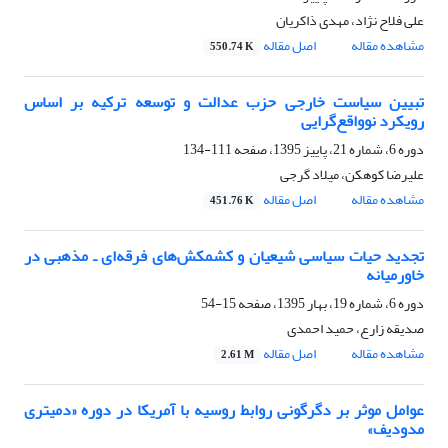
علی فلاح نژاد، مهدی ذاکریان
مشاهده مقاله
اصل مقاله
550.74 K
تبیین سیاست خارجی حزب عدالت و توسعه ترکیه بر اساس
رویکرد نوواقع‌گرایی
دوره 6، شماره 21، پاییز 1395، صفحه
111-134
علیرضا کوهکن، میلاد گرجی
مشاهده مقاله
اصل مقاله
451.76 K
تجدید حیات سیاسی شیعیان و کشمکش‌های فرقه‌ای ـ مذهبی در
خاورمیانه
دوره 6، شماره 19، بهار 1395، صفحه
15-54
صدیقه زارع، حمید احمدی
مشاهده مقاله
اصل مقاله
2.61 M
عوامل موثر بر دگرگونی روابط روسیه با آمریکا در دوره «دمیتری
مدودیف»