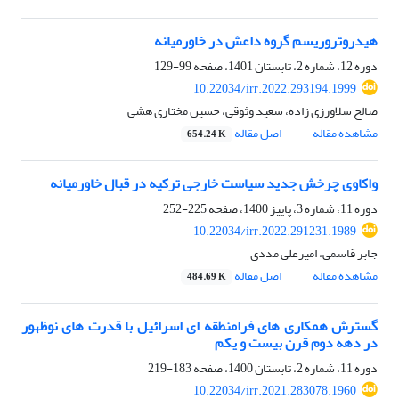
هیدروتروریسم گروه داعش در خاورمیانه
دوره 12، شماره 2، تابستان 1401، صفحه
99-129
10.22034/irr.2022.293194.1999
صالح سلاورزی زاده، سعید وثوقی، حسین مختاری هشی
مشاهده مقاله
اصل مقاله
654.24 K
واکاوی چرخش جدید سیاست خارجی ترکیه در قبال خاورمیانه
دوره 11، شماره 3، پاییز 1400، صفحه
225-252
10.22034/irr.2022.291231.1989
جابر قاسمی، امیرعلی مددی
مشاهده مقاله
اصل مقاله
484.69 K
گسترش همکاری های فرامنطقه ای اسرائیل با قدرت های نوظهور
در دهه دوم قرن بیست و یکم
دوره 11، شماره 2، تابستان 1400، صفحه
183-219
10.22034/irr.2021.283078.1960