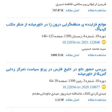
فریبرز ارغوانی پیرسلامی، فاطمه دبیری
مشاهده مقاله
اصل مقاله
747.87 K
موانع فزاینده ى منطقه‌گرایی درون زا در خاورمیانه از منظر مکتب
کپنهاگ
دوره 10، شماره 4، زمستان 1399، صفحه
125-146
10.22034/irr.2021.122840
سید محمد حسینی
مشاهده مقاله
اصل مقاله
1000.55 K
بررسی حضور ناتو در خلیج فارس در پرتو سیاست تمرکز زدایی
آمریکا از خاورمیانه
دوره 10، شماره 3، پاییز 1399، صفحه
39-64
10.22034/irr.2020.118877
مهدی کردی کلاک، ماشالله حیدرپور، مهدی جاودانی مقدم
مشاهده مقاله
اصل مقاله
1.12 M