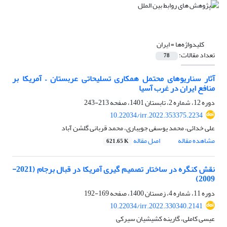
کلیدواژه‌ها =
ایران
تعداد مقالات:
78
آثار سناریوهای محتمل همکاری تسلیحاتی عربستان – آمریکا بر
منافع ایران در غرب آسیا
دوره 12، شماره 2، تابستان 1401، صفحه
213-243
10.22034/irr.2022.353375.2234
علی خدائی، محمد یوسفی جویباری، محمد قربانی گلشن آباد
مشاهده مقاله
اصل مقاله
621.65 K
نقش کنگره در ساختار تصمیم گیری آمریکا در قبال برجام (2021-
2009)
دوره 11، شماره 4، زمستان 1400، صفحه
169-192
10.22034/irr.2022.330340.2141
عیسی کاملی، گارینه کشیشیان سیرکی