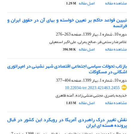
مشاهده مقاله
اصل مقاله
1.29 M
تبیین قواعد حاکم بر تعیین خواسته و بهای آن در حقوق ایران و
فرانسه
دوره 10، شماره 1، بهار 1399، صفحه
263-276
غلامرضا رستمی فر، صالح یمرلی، علی اکبر اسمعیلی
مشاهده مقاله
اصل مقاله
396.98 K
بازتاب تحولات سیاسی اجتماعی اقتصادی شهر نشینی در امپراتوری
اشکانی در مسکوکات
دوره 10، شماره 1، بهار 1399، صفحه
404-377
10.22034/irr.2023.421463.2455
خدیجه باصری، مجتبی منشی زاده، آمنه ظاهری
مشاهده مقاله
اصل مقاله
1.03 M
نقش تغییرِ درک راهبردی آمریکا در رویکرد این کشور در قبال
پرونده هسته‎ ای ایران
دوره 9، ویژه موضوعی تحولات منطقه ای و بین المللی، زمستان 1398، صفحه
7-