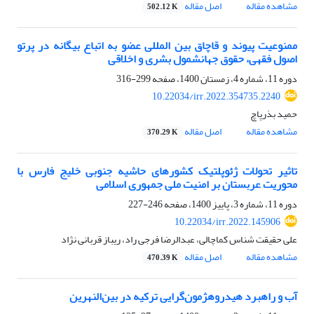
مشاهده مقاله
اصل مقاله
502.12 K
ممنوعیت پیوند و قاچاق بین المللی عضو به اتباع بیگانه در پرتو
اصول فقهی، حقوق جهانشمول بشری و اخلاقی
دوره 11، شماره 4، زمستان 1400، صفحه
299-316
10.22034/irr.2022.354735.2240
حمید بذرپاچ
مشاهده مقاله
اصل مقاله
370.29 K
تاثیر تحولات ژئوپلتیک کشورهای حاشیه جنوبی خلیج فارس با
محوریت عربستان بر امنیت ملی جمهوری اسلامی
دوره 11، شماره 3، پاییز 1400، صفحه
246-227
10.22034/irr.2022.145906
علی حقیقت شناس کماچالی، عبدالرضا فرجی راد، ریباز قربانی نژاد
مشاهده مقاله
اصل مقاله
470.39 K
آب و راهبرد هیدروهژمون‌گرایی ترکیه در بین‌النهرین