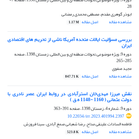
28
ابوذر گوهری مقدم، مصطفی محمدی رمضانی
مشاهده مقاله
اصل مقاله
1.17 M
بررسی مسؤلیت ایالات متحده آمریکا ناشی از تحریم های اقتصادی
ایران
دوره 9، ویژه موضوعی تحولات منطقه ای و بین المللی، زمستان 1398، صفحه
285-265
مجید صفوی
مشاهده مقاله
اصل مقاله
847.71 K
نقش میرزا‌‌‌‌‌ مهدی‌خان استرآبادی در روابط ایران عصر نادری با
دولت عثمانی ( 1160 -1148 ه.ق )
دوره 9، شماره 4، زمستان 1398، صفحه
391-363
10.22034/irr.2023.401994.2397
فاطمه السادات علینقی مداح، رضا شعبانی صمغ آبادی، سینا فروزش
مشاهده مقاله
اصل مقاله
523.8 K