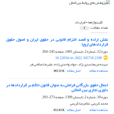
کلیدواژه‌ها =
قرارداد
تعداد مقالات:
2
نقش اراده و قصد التزام قانونی در حقوق ایران و اصول حقوق
قراردادهای اروپا
دوره 12، شماره 2، تابستان 1401، صفحه
245-264
10.22034/irr.2022.345718.2198
سیده مریم اسدی نژاد، جواد واحدی زاده، علیرضا صالحی فر
مشاهده مقاله
اصل مقاله
463.11 K
اعمال حقوق بازرگانی فراملی به عنوان قانون حاکم بر قراردادها در
داوری تجاری بین المللی
دوره 10، شماره 2، تابستان 1399، صفحه
273-293
محمد کریمی، غلامرضا کریمی
مشاهده مقاله
اصل مقاله
451.03 K