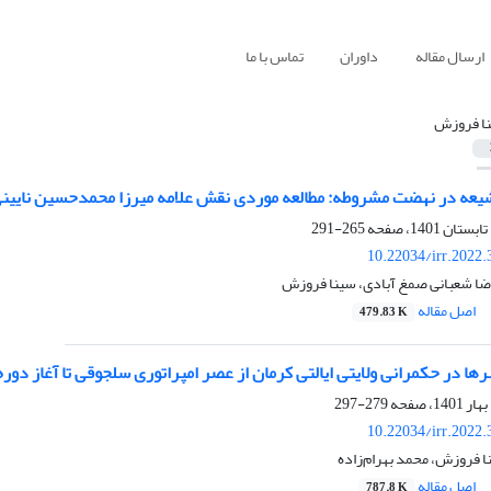
ارسال مقاله
داوران
تماس با ما
ا فروزش
عه در نهضت مشروطه: مطالعه موردی نقش علامه میرزا محمدحسین نایین
265-291
10.22034/irr.2022
 رضا شعبانی صمغ آبادی، سینا فروزش
اصل مقاله
479.83 K
ا در حکمرانی ولایتی ایالتی کرمان از عصر امپراتوری سلجوقی تا آغاز دوره
279-297
10.22034/irr.2022
ا فروزش، محمد بهرام‌زاده
اصل مقاله
787.8 K