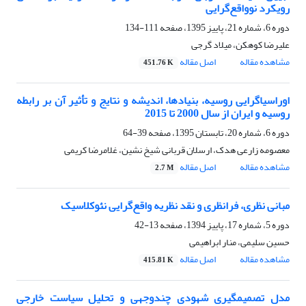
رویکرد نوواقع‌گرایی
دوره 6، شماره 21، پاییز 1395، صفحه
111-134
علیرضا کوهکن، میلاد گرجی
مشاهده مقاله
اصل مقاله
451.76 K
اوراسیاگرایی روسیه، بنیادها، اندیشه و نتایج و تأثیر آن بر رابطه
روسیه و ایران از سال 2000 تا 2015
دوره 6، شماره 20، تابستان 1395، صفحه
39-64
معصومه زارعی هدک، ارسلان قربانی شیخ نشین، غلامرضا کریمی
مشاهده مقاله
اصل مقاله
2.7 M
مبانی نظری، فرانظری و نقد نظریه واقع‌گرایی نئوکلاسیک
دوره 5، شماره 17، پاییز 1394، صفحه
13-42
حسین سلیمی، منار ابراهیمی
مشاهده مقاله
اصل مقاله
415.81 K
مدل تصمیم­گیری شهودی چندوجهی و تحلیل سیاست خارجی