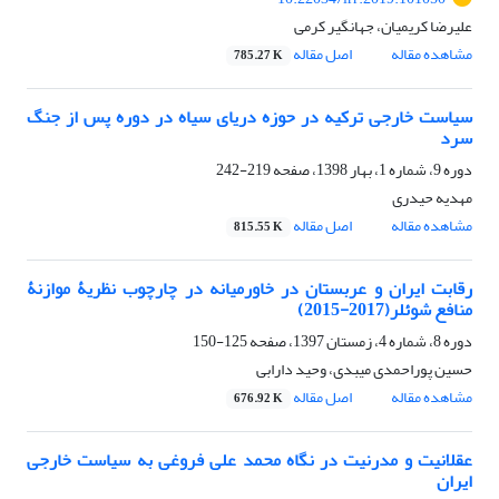
علیرضا کریمیان، جهانگیر کرمی
مشاهده مقاله
اصل مقاله
785.27 K
سیاست خارجی ترکیه در حوزه دریای سیاه در دوره پس از جنگ
سرد
دوره 9، شماره 1، بهار 1398، صفحه
219-242
مهدیه حیدری
مشاهده مقاله
اصل مقاله
815.55 K
رقابت ایران و عربستان در خاورمیانه ‏در چارچوب نظریۀ موازنۀ
منافع شوئلر(2017-2015)‏
دوره 8، شماره 4، زمستان 1397، صفحه
125-150
حسین پوراحمدی میبدی، وحید دارابی
مشاهده مقاله
اصل مقاله
676.92 K
عقلانیت و مدرنیت در نگاه محمد علی فروغی به سیاست خارجی
ایران