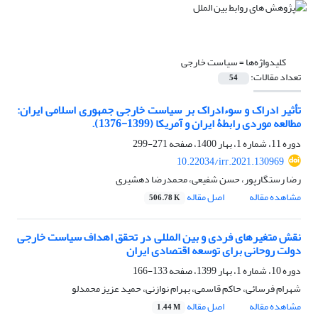
کلیدواژه‌ها =
سیاست خارجی
تعداد مقالات:
54
تأثیر ادراک و سوءادراک بر سیاست خارجی جمهوری اسلامی ایران:
مطالعه موردی رابطۀ ایران و آمریکا (1399-1376).
دوره 11، شماره 1، بهار 1400، صفحه
271-299
10.22034/irr.2021.130969
رضا رستگارپور، حسن شفیعی، محمدرضا دهشیری
مشاهده مقاله
اصل مقاله
506.78 K
نقش متغیرهای فردی و بین المللی در تحقق اهداف سیاست خارجی
دولت روحانی برای توسعه اقتصادی ایران
دوره 10، شماره 1، بهار 1399، صفحه
133-166
شهرام فرسائی، حاکم قاسمی، بهرام نوازنی، حمید عزیز محمدلو
مشاهده مقاله
اصل مقاله
1.44 M